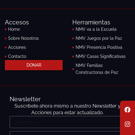
c
s
e
t
b
a
o
g
Accesos
Herramientas
o
r
k
a
Home
NMV va a la Escuela
-
m
Sobre Nosotros
NMV Juegos por la Paz
f
Acciones
NMV Presencia Positiva
Contacto
NMV Casas Significativas
DONAR
NMV Familias
Constructoras de Paz
Newsletter
F
I
E
Suscríbete ahora mismo a nuestro Newsletter y
a
n
n
Acciones para estar actualizado.
c
s
v
Nombre
e
t
e
b
a
l
o
g
o
Email