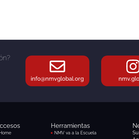
ión?
info@nmvglobal.org
nmv.glo
ccesos
Herramientas
Ne
Su
Home
NMV va a la Escuela