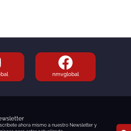
bal
nmvglobal
wsletter
scríbete ahora mismo a nuestro Newsletter y
F
I
E