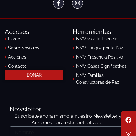
a
n
c
s
e
t
b
a
o
g
Accesos
Herramientas
o
r
k
a
Home
NMV va a la Escuela
-
m
Sobre Nosotros
NMV Juegos por la Paz
f
Acciones
NMV Presencia Positiva
Contacto
NMV Casas Significativas
DONAR
NMV Familias
Constructoras de Paz
Newsletter
F
I
E
Suscríbete ahora mismo a nuestro Newsletter y
a
n
n
Acciones para estar actualizado.
c
s
v
Nombre
e
t
e