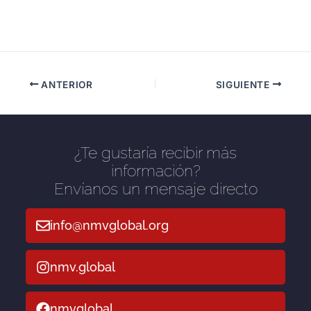
ANTERIOR
SIGUIENTE
¿Te gustaría recibir más
información?
Envíanos un mensaje directo
info@nmvglobal.org
nmv.global
nmvglobal