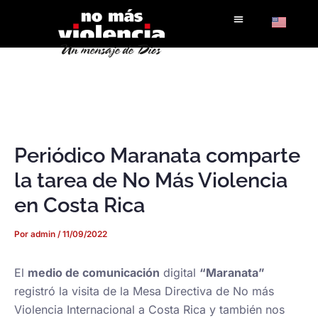
Ir
al
contenido
Periódico Maranata comparte
la tarea de No Más Violencia
en Costa Rica
Por
admin
/
11/09/2022
El
medio de comunicación
digital
“Maranata”
registró la visita de la Mesa Directiva de No más
Violencia Internacional a Costa Rica y también nos