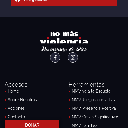
F
I
a
n
c
s
e
t
b
a
o
g
Accesos
Herramientas
o
r
k
a
Home
NMV va a la Escuela
-
m
Sobre Nosotros
NMV Juegos por la Paz
f
Acciones
NMV Presencia Positiva
Contacto
NMV Casas Significativas
DONAR
NMV Familias