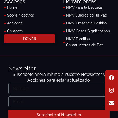
Accesos
Herramientas
o
r
k
a
Home
NMV va a la Escuela
-
m
Sobre Nosotros
NMV Juegos por la Paz
f
Acciones
NMV Presencia Positiva
Contacto
NMV Casas Significativas
DONAR
NMV Familias
Constructoras de Paz
Newsletter
F
I
E
Suscríbete ahora mismo a nuestro Newsletter y
a
n
n
Acciones para estar actualizado.
c
s
v
Nombre
e
t
e
b
a
l
o
g
o
Email
o
r
p
k
a
e
m
Suscríbete al Newsletter