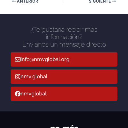
ANTERIOR
SIGUIENTE
¿Te gustaría recibir más
información?
Envíanos un mensaje directo
info@nmvglobal.org
nmv.global
nmvglobal