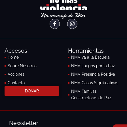
F
I
a
n
c
s
e
t
b
a
o
g
Accesos
Herramientas
o
r
k
a
Home
NMV va a la Escuela
-
m
Sobre Nosotros
NMV Juegos por la Paz
f
Acciones
NMV Presencia Positiva
Contacto
NMV Casas Significativas
DONAR
NMV Familias
Constructoras de Paz
Newsletter