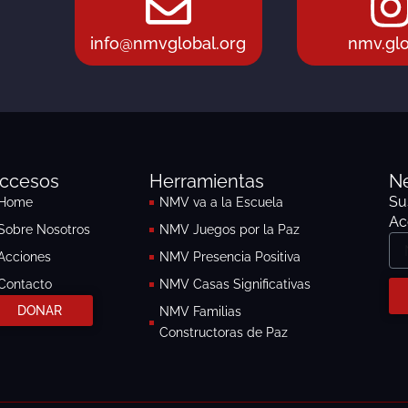
info@nmvglobal.org
nmv.glo
ccesos
Herramientas
Ne
Su
Home
NMV va a la Escuela
Ac
Sobre Nosotros
NMV Juegos por la Paz
No
Acciones
NMV Presencia Positiva
Contacto
NMV Casas Significativas
DONAR
NMV Familias
Constructoras de Paz