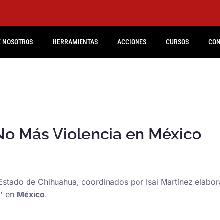
E NOSOTROS
HERRAMIENTAS
ACCIONES
CURSOS
CON
o Más Violencia en México
 Estado de Chihuahua, coordinados por Isai Martínez elabora
”
en
México
.