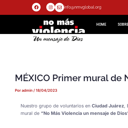
Ir
F
I
info@nmvglobal.org
a
n
al
c
s
e
t
contenido
b
a
HOME
SOBR
o
g
o
r
k
a
m
MÉXICO Primer mural de N
Por
admin
/
18/04/2023
Nuestro grupo de voluntarios en
Ciudad Juárez
,
mural de
“No Más Violencia un mensaje de Dios