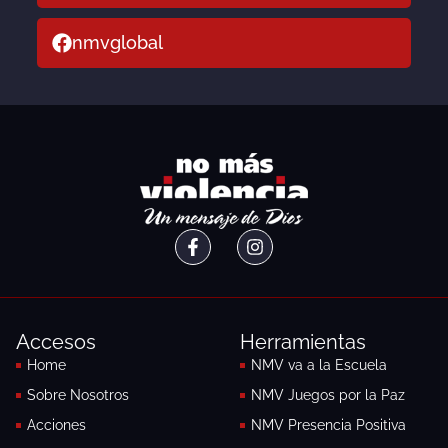
nmvglobal
F
I
a
n
c
s
e
t
b
a
o
g
Accesos
Herramientas
o
r
k
a
Home
NMV va a la Escuela
-
m
Sobre Nosotros
NMV Juegos por la Paz
f
Acciones
NMV Presencia Positiva