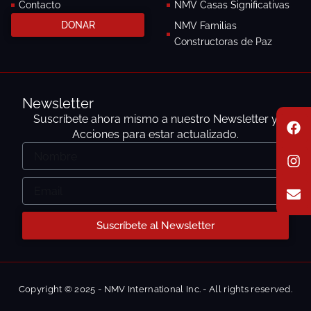
Contacto
NMV Casas Significativas
DONAR
NMV Familias
Constructoras de Paz
Newsletter
F
I
E
Suscríbete ahora mismo a nuestro Newsletter y
a
n
n
Acciones para estar actualizado.
c
s
v
Nombre
e
t
e
b
a
l
o
g
o
Email
o
r
p
k
a
e
m
Suscríbete al Newsletter
Copyright © 2025 - NMV International Inc. - All rights reserved.