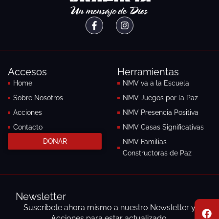
F
I
a
n
c
s
e
t
b
a
o
g
Accesos
Herramientas
o
r
k
a
Home
NMV va a la Escuela
-
m
Sobre Nosotros
NMV Juegos por la Paz
f
Acciones
NMV Presencia Positiva
Contacto
NMV Casas Significativas
DONAR
NMV Familias
Constructoras de Paz
Newsletter
F
I
E
Suscríbete ahora mismo a nuestro Newsletter y
a
n
n
Acciones para estar actualizado.