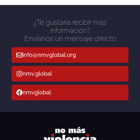
¿Te gustaría recibir más
información?
Envíanos un mensaje directo
info@nmvglobal.org
nmv.global
nmvglobal