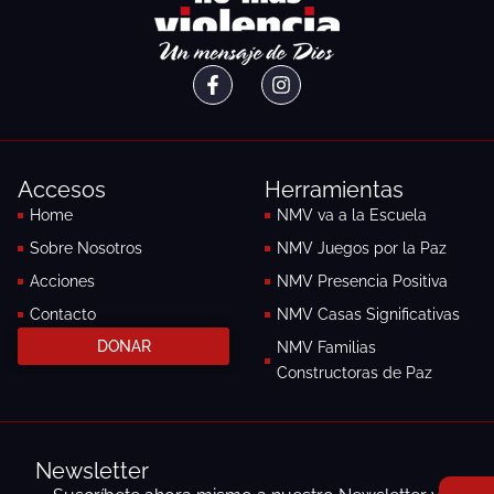
F
I
a
n
c
s
e
t
b
a
o
g
Accesos
Herramientas
o
r
k
a
Home
NMV va a la Escuela
-
m
Sobre Nosotros
NMV Juegos por la Paz
f
Acciones
NMV Presencia Positiva
Contacto
NMV Casas Significativas
DONAR
NMV Familias
Constructoras de Paz
Newsletter
F
I
E