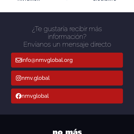
¿Te gustaría recibir más
información?
Envíanos un mensaje directo
info@nmvglobal.org
nmv.global
nmvglobal