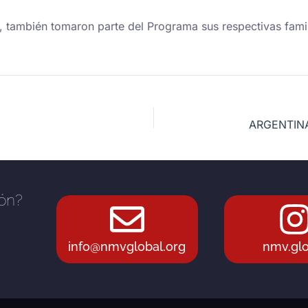
d, también tomaron parte del Programa sus respectivas famil
ión?
info@nmvglobal.org
nmv.glo