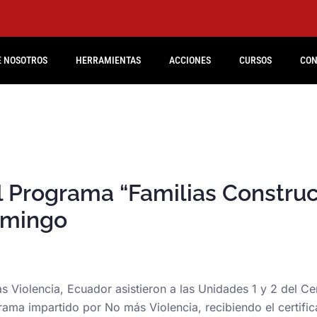
E NOSOTROS
HERRAMIENTAS
ACCIONES
CURSOS
CON
 Programa “Familias Construct
omingo
 Violencia, Ecuador asistieron a las Unidades 1 y 2 del C
ama impartido por No más Violencia, recibiendo el certifi