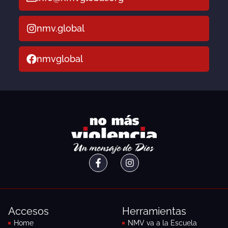
nmv.global
nmvglobal
F
I
a
n
c
s
e
t
b
a
o
g
Accesos
Herramientas
o
r
k
a
Home
NMV va a la Escuela