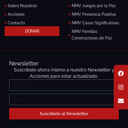
-
m
Sobre Nosotros
NMV Juegos por la Paz
f
Acciones
NMV Presencia Positiva
Contacto
NMV Casas Significativas
DONAR
NMV Familias
Constructoras de Paz
Newsletter
F
I
E
Suscríbete ahora mismo a nuestro Newsletter y
a
n
n
Acciones para estar actualizado.
c
s
v
Nombre
e
t
e
b
a
l
o
g
o
Email
o
r
p
k
a
e
m
Suscríbete al Newsletter