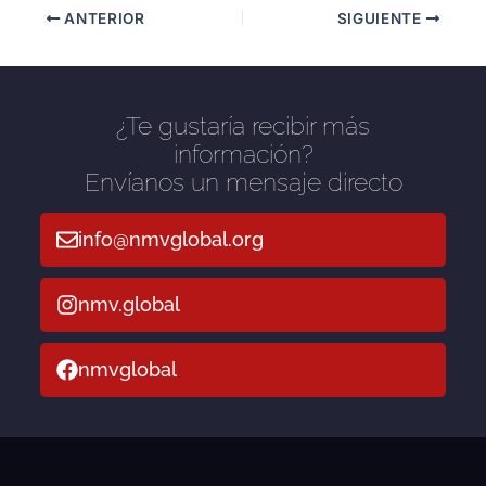
ANTERIOR
SIGUIENTE
¿Te gustaría recibir más
información?
Envíanos un mensaje directo
info@nmvglobal.org
nmv.global
nmvglobal