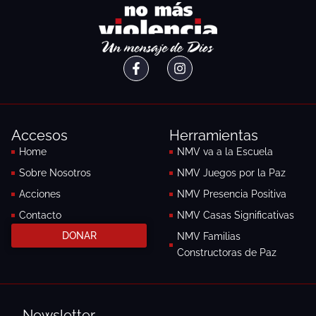
F
I
a
n
c
s
e
t
b
a
o
g
Accesos
Herramientas
o
r
k
a
Home
NMV va a la Escuela
-
m
Sobre Nosotros
NMV Juegos por la Paz
f
Acciones
NMV Presencia Positiva
Contacto
NMV Casas Significativas
DONAR
NMV Familias
Constructoras de Paz
Newsletter