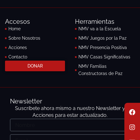
e
t
b
a
o
g
Accesos
Herramientas
o
r
k
a
Home
NMV va a la Escuela
-
m
Sobre Nosotros
NMV Juegos por la Paz
f
Acciones
NMV Presencia Positiva
Contacto
NMV Casas Significativas
DONAR
NMV Familias
Constructoras de Paz
Newsletter
F
I
E
Suscríbete ahora mismo a nuestro Newsletter y
a
n
n
Acciones para estar actualizado.
c
s
v
Nombre
e
t
e
b
a
l
o
g
o
Email