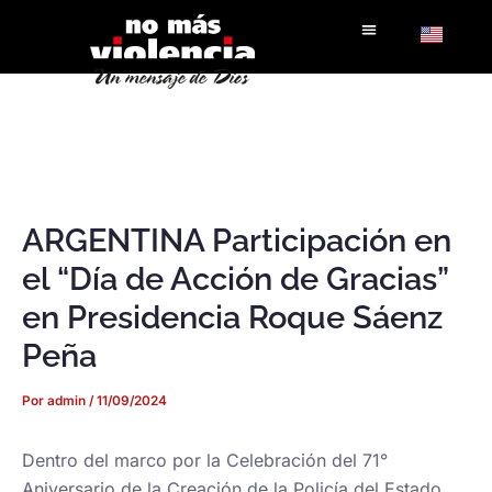
Ir
al
contenido
ARGENTINA Participación en
el “Día de Acción de Gracias”
en Presidencia Roque Sáenz
Peña
Por
admin
/
11/09/2024
Dentro del marco por la Celebración del 71°
Aniversario de la Creación de la Policía del Estado