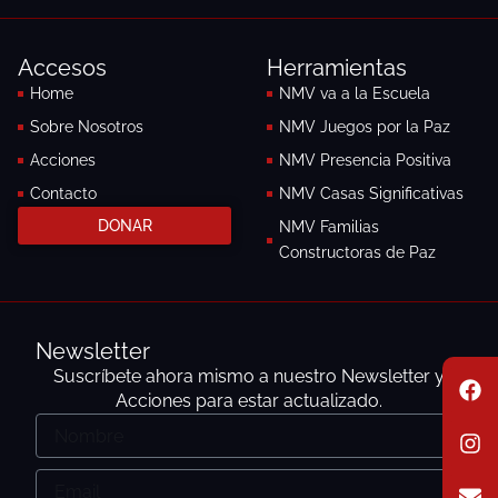
e
t
b
a
o
g
Accesos
Herramientas
o
r
k
a
Home
NMV va a la Escuela
-
m
Sobre Nosotros
NMV Juegos por la Paz
f
Acciones
NMV Presencia Positiva
Contacto
NMV Casas Significativas
DONAR
NMV Familias
Constructoras de Paz
Newsletter
F
I
E
Suscríbete ahora mismo a nuestro Newsletter y
a
n
n
Acciones para estar actualizado.
c
s
v
Nombre
e
t
e
b
a
l
o
g
o
Email