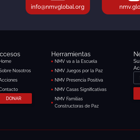
info@nmvglobal.org
nmv.glo
ccesos
Herramientas
Ne
Su
Home
NMV va a la Escuela
Ac
Sobre Nosotros
NMV Juegos por la Paz
No
Acciones
NMV Presencia Positiva
Contacto
NMV Casas Significativas
DONAR
NMV Familias
Constructoras de Paz