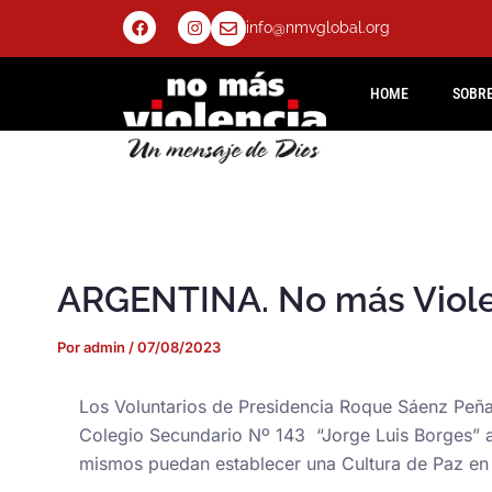
Ir
F
I
info@nmvglobal.org
a
n
al
c
s
e
t
contenido
b
a
HOME
SOBR
o
g
o
r
k
a
m
ARGENTINA. No más Violen
Por
admin
/
07/08/2023
Los Voluntarios de Presidencia Roque Sáenz Peña,
Colegio Secundario Nº 143 “Jorge Luis Borges” a
mismos puedan establecer una Cultura de Paz en l