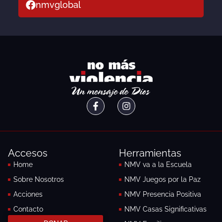
nmvglobal
F
I
a
n
c
s
e
t
b
a
o
g
Accesos
Herramientas
o
r
k
a
Home
NMV va a la Escuela
-
m
Sobre Nosotros
NMV Juegos por la Paz
f
Acciones
NMV Presencia Positiva
Contacto
NMV Casas Significativas