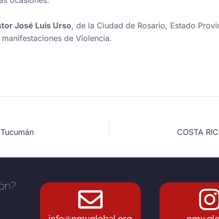
as ocasiones.
stor José Luis Urso
, de la Ciudad de Rosario, Estado Prov
 manifestaciones de Violencia.
n Tucumán
ión?
info@nmvglobal.org
nmv.glo