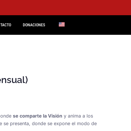
TACTO
DONACIONES
nsual)
 donde
se comparte la Visión
y anima a los
que se presenta, donde se expone el modo de