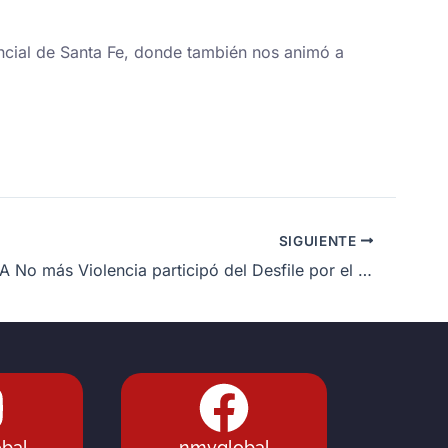
incial de Santa Fe, donde también nos animó a
SIGUIENTE
COSTA RICA No más Violencia participó del Desfile por el 202° Aniversario de la Independencia de Costa Rica
bal
nmvglobal