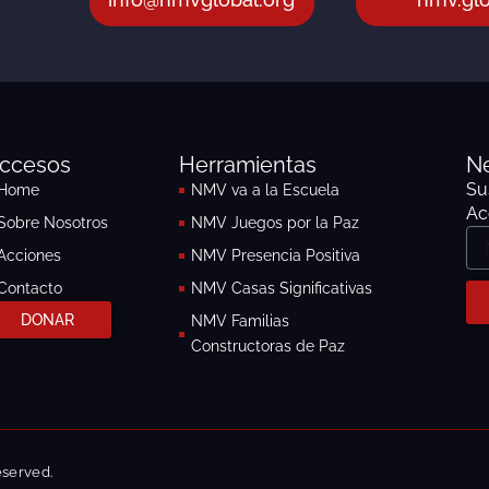
ccesos
Herramientas
Ne
Su
Home
NMV va a la Escuela
Ac
Sobre Nosotros
NMV Juegos por la Paz
No
Acciones
NMV Presencia Positiva
Contacto
NMV Casas Significativas
DONAR
NMV Familias
Constructoras de Paz
eserved.