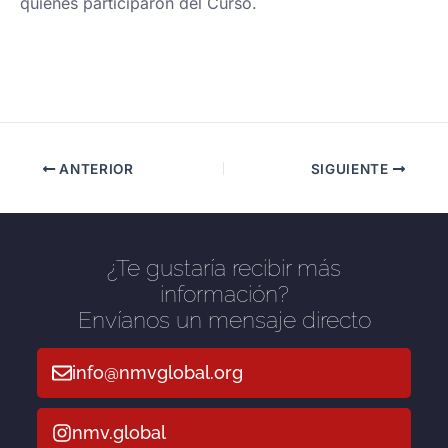
quienes participaron del Curso.
ANTERIOR
SIGUIENTE
¿Te gustaría recibir más
información?
Envíanos un mensaje directo
info@nmvglobal.org
nmv.global