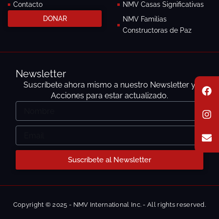
Contacto
NMV Casas Significativas
DONAR
NMV Familias
Constructoras de Paz
Newsletter
F
I
E
Suscríbete ahora mismo a nuestro Newsletter y
a
n
n
Acciones para estar actualizado.
c
s
v
Nombre
e
t
e
b
a
l
o
g
o
Email
o
r
p
k
a
e
m
Suscríbete al Newsletter
Copyright © 2025 - NMV International Inc. - All rights reserved.