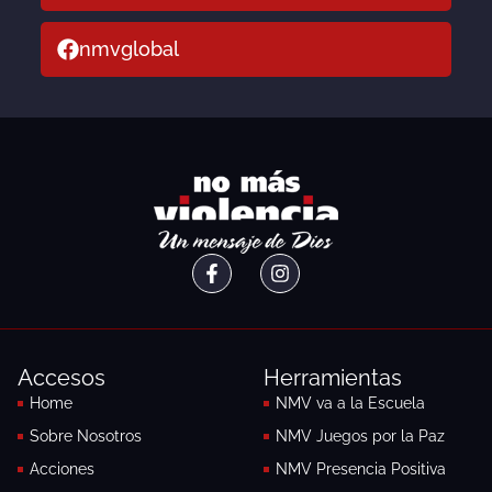
nmvglobal
F
I
a
n
c
s
e
t
b
a
o
g
Accesos
Herramientas
o
r
k
a
Home
NMV va a la Escuela
-
m
Sobre Nosotros
NMV Juegos por la Paz
f
Acciones
NMV Presencia Positiva