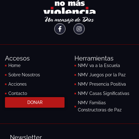
F
I
a
n
c
s
e
t
b
a
o
g
Accesos
Herramientas
o
r
k
a
Home
NMV va a la Escuela
-
m
Sobre Nosotros
NMV Juegos por la Paz
f
Acciones
NMV Presencia Positiva
Contacto
NMV Casas Significativas
DONAR
NMV Familias
Constructoras de Paz
Newsletter