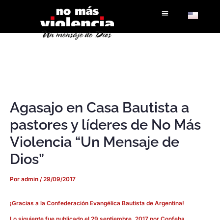
Ir
al
contenido
Agasajo en Casa Bautista a
pastores y líderes de No Más
Violencia “Un Mensaje de
Dios”
Por
admin
/
29/09/2017
¡Gracias a la Confederación Evangélica Bautista de Argentina!
Lo siguiente fue publicado el
29 septiembre, 2017
por
Confeba