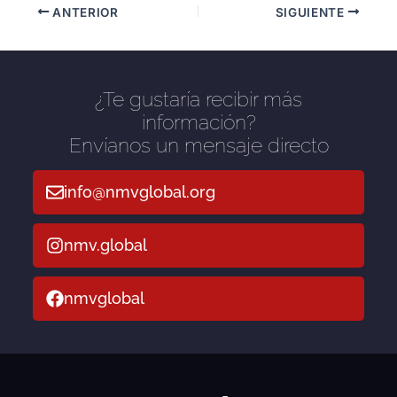
ANTERIOR
SIGUIENTE
¿Te gustaría recibir más
información?
Envíanos un mensaje directo
info@nmvglobal.org
nmv.global
nmvglobal